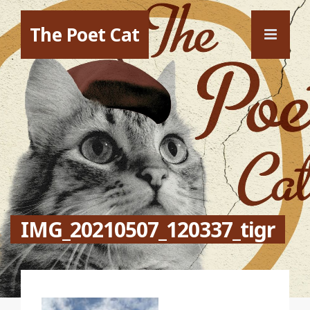
The Poet Cat
IMG_20210507_120337_tigr