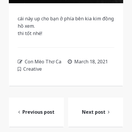
cái này up cho bạn ở phía bên kia kim đồng
hồ xem.
thi tốt nhé!
Con Mèo Thơ Ca
March 18, 2021
Creative
Post
navigation
Previous post
Next post