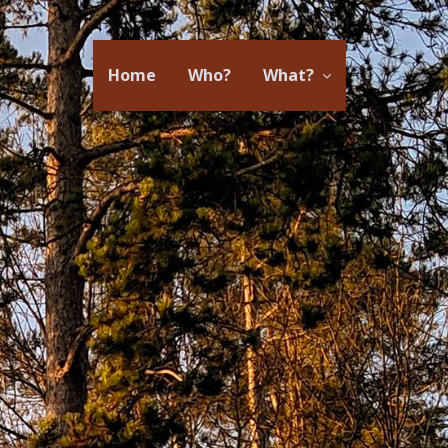
Home
Who?
What?