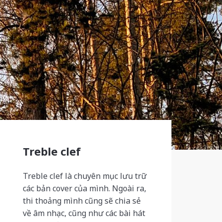
Treble clef
Treble clef là chuyên mục lưu trữ
các bản cover của mình. Ngoài ra,
thi thoảng mình cũng sẽ chia sẻ
về âm nhạc, cũng như các bài hát