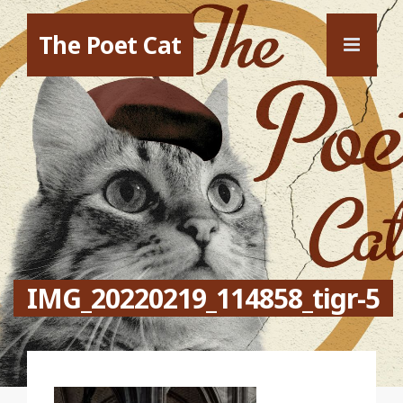
The Poet Cat
IMG_20220219_114858_tigr-5