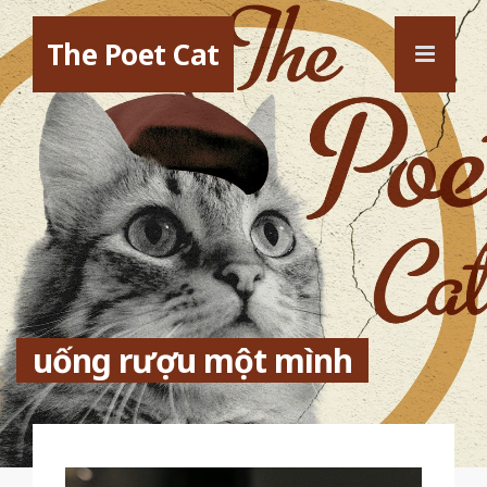
The Poet Cat
uống rượu một mình