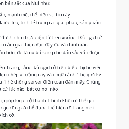
ện bản sắc của Nui như:
ắn, mạnh mẽ, thể hiện sự tin cậy
 khéo léo, tinh tế trong các giải pháp, sản phẩm
 được nhìn trực diện từ trên xuống. Dấu gạch ở
o cảm giác hiện đại, đầy đủ và chính xác.
ản hơn, đó là nó bổ sung cho dấu sắc vốn được
ệu Trang, rằng dấu gạch ở trên biểu thị cho việc
Nếu ghép ý tưởng này vào ngữ cảnh “thế giới kỹ
như 1 hệ thống server điện toán đám mây. Chúng
 cứ lúc nào, bất cứ nơi nào.
a, giúp logo trở thành 1 hình khối có thể gói
ogo cũng có thể được thể hiện rõ trong mọi
ích cỡ.