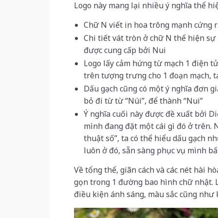
Logo này mang lại nhiều ý nghĩa thể hi
Chữ N viết in hoa trông mạnh cứng r
Chi tiết vát tròn ở chữ N thể hiện sự
được cung cấp bởi Nui
Logo lấy cảm hứng từ mạch 1 điện tử
trên tượng trưng cho 1 đoạn mạch, tạ
Dấu gạch cũng có một ý nghĩa đơn gi
bỏ đi từ từ “Núi”, để thành “Nui”
Ý nghĩa cuối này được đề xuất bởi Di
mình đang đặt một cái gì đó ở trên. 
thuật số”, ta có thể hiểu dấu gạch 
luôn ở đó, sẵn sàng phục vụ mình bất
Về tổng thể, giãn cách và các nét hài hò
gọn trong 1 đường bao hình chữ nhật. L
điều kiện ánh sáng, màu sắc cũng như k