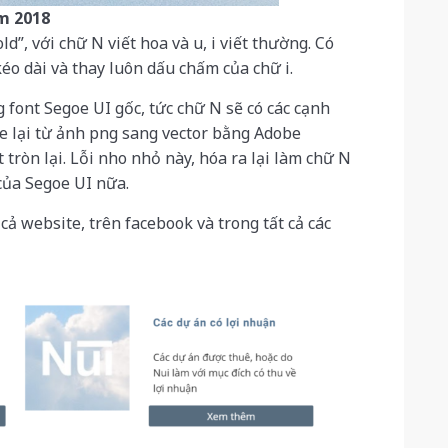
m 2018
d”, với chữ N viết hoa và u, i viết thường. Có
éo dài và thay luôn dấu chấm của chữ i.
 font Segoe UI gốc, tức chữ N sẽ có các cạnh
e lại từ ảnh png sang vector bằng Adobe
t tròn lại. Lỗi nho nhỏ này, hóa ra lại làm chữ N
 của Segoe UI nữa.
cả website, trên facebook và trong tất cả các