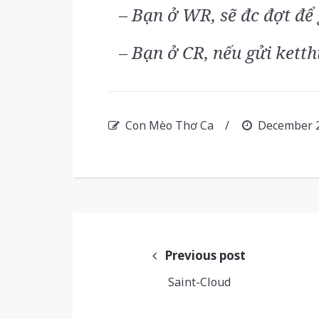
– Bạn ở WR, sẽ đc đợt để
– Bạn ở CR, nếu gửi ketth
Con Mèo Thơ Ca
/
December 2
Post
navigation
Previous post
Saint-Cloud